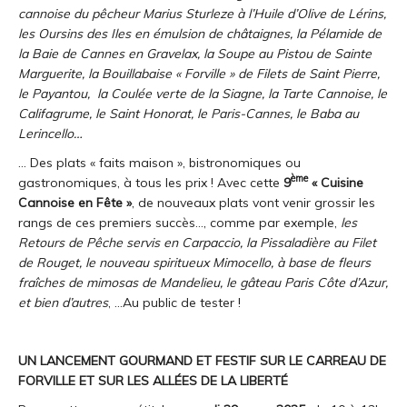
cannoise du pêcheur Marius Sturleze à l’Huile d’Olive de Lérins,
les Oursins des Iles en émulsion de châtaignes, la Pélamide de
la Baie de Cannes en Gravelax, la Soupe au Pistou de Sainte
Marguerite, la Bouillabaise « Forville » de Filets de Saint Pierre,
le Payantou,
la Coulée verte de la Siagne, la Tarte Cannoise, le
Califagrume, le Saint Honorat, le Paris-Cannes, le Baba au
Lerincello…
… Des plats « faits maison », bistronomiques ou
ème
gastronomiques, à tous les prix ! Avec cette
9
« Cuisine
Cannoise en Fête »
, de nouveaux plats vont venir grossir les
rangs de ces premiers succès…, comme par exemple,
les
Retours de Pêche servis en Carpaccio, la Pissaladière au Filet
de Rouget, le nouveau spiritueux Mimocello, à base de fleurs
fraîches de mimosas de Mandelieu, le gâteau Paris Côte d’Azur,
et bien d’autres
, …Au public de tester !
UN
LANCEMENT GOURMAND ET FESTIF SUR LE CARREAU DE
FORVILLE
ET SUR LES ALLÉES DE LA LIBERTÉ