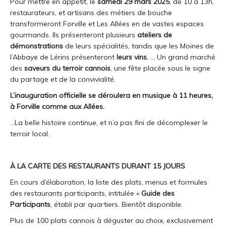
Pour mettre en appétit, le
samedi 29 mars 2025
, de 10 à 13h,
restaurateurs, et artisans des métiers de bouche
transformeront Forville et Les Allées en de vastes espaces
gourmands. Ils présenteront plusieurs
ateliers de
démonstrations
de leurs spécialités, tandis que les Moines de
l’Abbaye de Lérins présenteront
leurs vins
, … Un grand marché
des
saveurs du terroir cannois
, une fête placée sous le signe
du partage et de la convivialité.
L’inauguration officielle se déroulera en musique à 11 heures,
à Forville comme aux Allées.
…La belle histoire continue, et n’a pas fini de décomplexer le
terroir local.
À LA CARTE DES RESTAURANTS DURANT 15 JOURS
En cours d’élaboration, la liste des plats, menus et formules
des restaurants participants, intitulée «
Guide des
Participants
, établi par quartiers. Bientôt disponible.
Plus de 100 plats cannois à déguster au choix, exclusivement