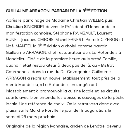
ème
GUILLAUME ARRAGON, PARRAIN DE LA 9
EDITION
Après le parrainage de Madame Christian WILLER, puis
Christian SINICROPI
, devenu le Président d’Honneur de la
manifestation cannoise, Stéphane RAIMBAULT, Laurent
BUNEL, Jacques CHIBOIS, Michel ERNEST, Pierrick CIZERON et
ème
Noël MANTEL la 9
édition a choisi, comme parrain,
Guillaume ARRAGON, chef restaurateur de « La Rotonde » à
Mandelieu. Fidèle de la première heure au Marché Forville,
quand il était restaurateur à deux pas de là, au « Bistrot
Gourmand », dans la rue du Dr. Gazagnaire, Guillaume
ARRAGON a repris un nouvel établissement
tout près de la
mer à Mandelieu, « La Rotonde », en s’ingéniant
inlassablement à promouvoir la cuisine locale et les circuits
courts avec, bien entendu, les poissons sauvages de la pêche
locale. Une référence de choix ! On le retrouvera donc avec
plaisir sur le Marché Forville, le jour de l’Inauguration, le
samedi 29 mars prochain.
Originaire de la région lyonnaise, ancien de Lenôtre, devenu